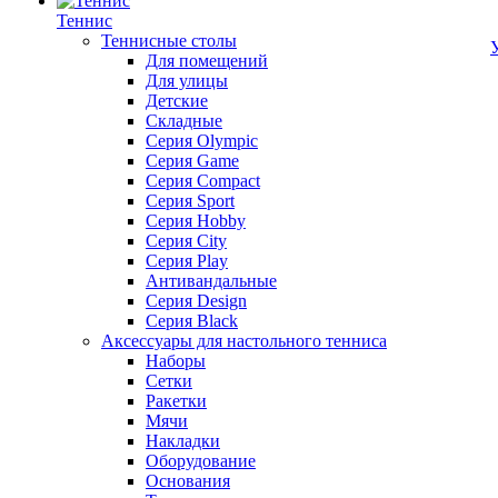
Теннис
Теннисные столы
Для помещений
Для улицы
Детские
Складные
Серия Olympic
Серия Game
Серия Compact
Серия Sport
Серия Hobby
Серия City
Серия Play
Антивандальные
Серия Design
Серия Black
Аксессуары для настольного тенниса
Наборы
Сетки
Ракетки
Мячи
Накладки
Оборудование
Основания