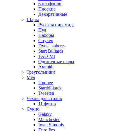
6 плафонов
Плоские
Декоративные
Шары
Русская пирамида
Пул
Наборы
Снукер
Dyna | spheres
Start Billiards
TAO-MI
Одиночные шары
Aramith
Треугольники
Мел
Прочее
Startbilliards
Tweeten
Чехлы для столов
11 футов
Сукно
Galaxy
Manchester
Iwan Simonis
Euro Pro