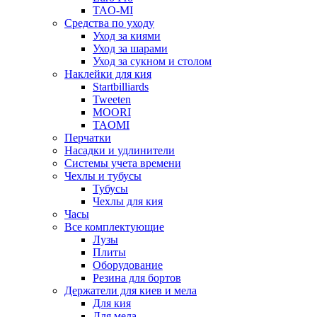
TAO-MI
Средства по уходу
Уход за киями
Уход за шарами
Уход за сукном и столом
Наклейки для кия
Startbilliards
Tweeten
MOORI
TAOMI
Перчатки
Насадки и удлинители
Системы учета времени
Чехлы и тубусы
Тубусы
Чехлы для кия
Часы
Все комплектующие
Лузы
Плиты
Оборудование
Резина для бортов
Держатели для киев и мела
Для кия
Для мела