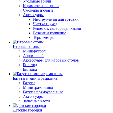
Угольные грили
Керамические грили
Смокеры и очаги
Аксессуары
Инструменты для готовки
Чистка и уход
Решетки, сковороды, камни
Розжиг и копчение
Термометры
Игровые столы
Минифутбол
Аэрохоккей
Аксессуары для игровых столов
Бильяpд
Бильяpд
Батуты и минитрамплины
Батуты
Минитрамплины
Батуты прямоугольные
Аксессуары
Запасные части
Детские городки