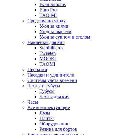
Iwan Simonis
Euro Pro
TAO-MI
Средства по уходу
Уход за киями
Уход за шарами
Уход за сукном и столом
Наклейки для кия
Startbilliards
Tweeten
MOORI
TAOMI
Перчатки
Насадки и удлинители
Системы учета времени
Чехлы и тубусы
Тубусы
Чехлы для кия
Часы
Все комплектующие
Лузы
Плиты
Оборудование
Резина для бортов
Держатели для киев и мела