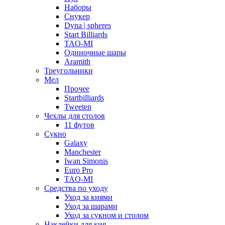
Наборы
Снукер
Dyna | spheres
Start Billiards
TAO-MI
Одиночные шары
Aramith
Треугольники
Мел
Прочее
Startbilliards
Tweeten
Чехлы для столов
11 футов
Сукно
Galaxy
Manchester
Iwan Simonis
Euro Pro
TAO-MI
Средства по уходу
Уход за киями
Уход за шарами
Уход за сукном и столом
Наклейки для кия