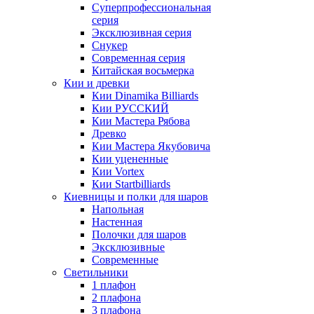
Суперпрофессиональная
серия
Эксклюзивная серия
Снукер
Современная серия
Китайская восьмерка
Кии и древки
Кии Dinamika Billiards
Кии РУССКИЙ
Кии Мастера Рябова
Древко
Кии Мастера Якубовича
Кии уцененные
Кии Vortex
Кии Startbilliards
Киевницы и полки для шаров
Напольная
Настенная
Полочки для шаров
Эксклюзивные
Современные
Светильники
1 плафон
2 плафона
3 плафона