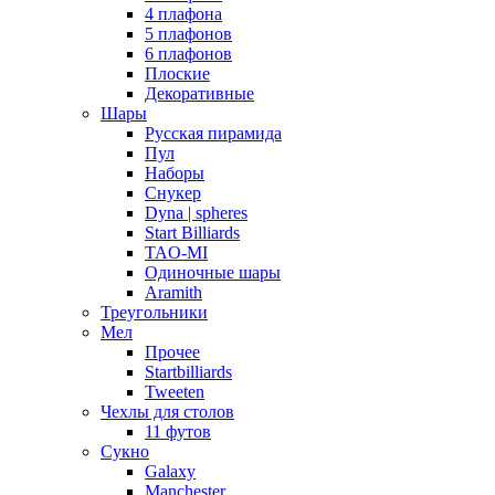
4 плафона
5 плафонов
6 плафонов
Плоские
Декоративные
Шары
Русская пирамида
Пул
Наборы
Снукер
Dyna | spheres
Start Billiards
TAO-MI
Одиночные шары
Aramith
Треугольники
Мел
Прочее
Startbilliards
Tweeten
Чехлы для столов
11 футов
Сукно
Galaxy
Manchester