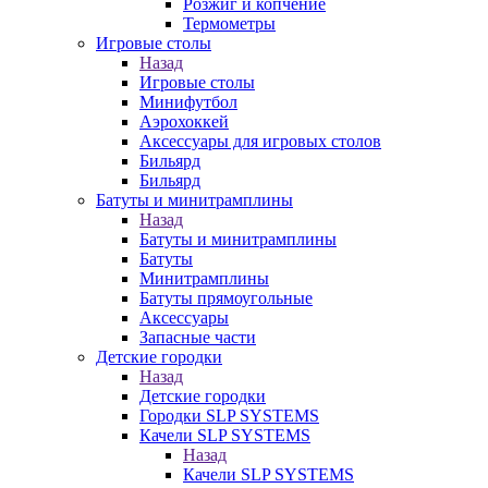
Розжиг и копчение
Термометры
Игровые столы
Назад
Игровые столы
Минифутбол
Аэрохоккей
Аксессуары для игровых столов
Бильяpд
Бильяpд
Батуты и минитрамплины
Назад
Батуты и минитрамплины
Батуты
Минитрамплины
Батуты прямоугольные
Аксессуары
Запасные части
Детские городки
Назад
Детские городки
Городки SLP SYSTEMS
Качели SLP SYSTEMS
Назад
Качели SLP SYSTEMS