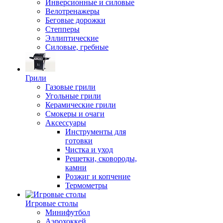
Инверсионные и силовые
Велотренажеры
Беговые дорожки
Степперы
Эллиптические
Силовые, гребные
Грили
Газовые грили
Угольные грили
Керамические грили
Смокеры и очаги
Аксессуары
Инструменты для
готовки
Чистка и уход
Решетки, сковороды,
камни
Розжиг и копчение
Термометры
Игровые столы
Минифутбол
Аэрохоккей