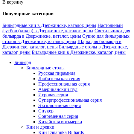
В корзину
Популярные категории
Бильярдные кии в Дзержинске, каталог, цены
Настольный
футбол (кикер) в Дзержинске, каталог, цены
Светильники для
бильярда в Дзержинске, каталог, цены
Сукно для бильярдных
столов в Дзержинске, каталог, цены
Шары для бильярда в
Дзержинске, каталог, цены
Бильярдные столы в Дзержинске,
каталог, цены
Бильярдные кии в Дзержинске, каталог, цены
Бильярд
Бильярдные столы
Русская пирамида
Любительская серия
Профессиональная серия
Американский пул
Игровая серия
Суперпрофессиональная серия
Эксклюзивная серия
Снукер
Современная серия
Китайская восьмерка
Кии и древки
Кии Dinamika Billiards