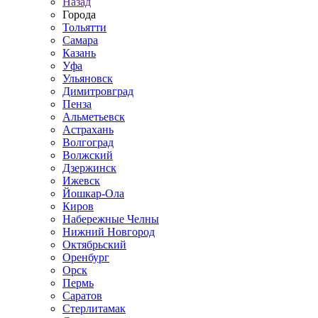
Назад
Города
Тольятти
Самара
Казань
Уфа
Ульяновск
Димитровград
Пенза
Альметьевск
Астрахань
Волгоград
Волжский
Дзержинск
Ижевск
Йошкар-Ола
Киров
Набережные Челны
Нижний Новгород
Октябрьский
Оренбург
Орск
Пермь
Саратов
Стерлитамак