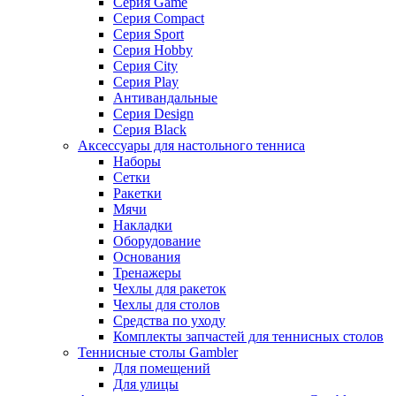
Серия Game
Серия Compact
Серия Sport
Серия Hobby
Серия City
Серия Play
Антивандальные
Серия Design
Серия Black
Аксессуары для настольного тенниса
Наборы
Сетки
Ракетки
Мячи
Накладки
Оборудование
Основания
Тренажеры
Чехлы для ракеток
Чехлы для столов
Средства по уходу
Комплекты запчастей для теннисных столов
Теннисные столы Gambler
Для помещений
Для улицы