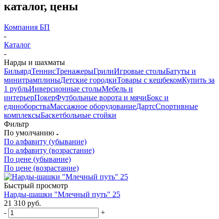
каталог, цены
Компания БП
-
Каталог
-
Нарды и шахматы
Бильярд
Теннис
Тренажеры
Грили
Игровые столы
Батуты и
минитрамплины
Детские городки
Товары с кешбеком
Купить за
1 рубль
Инверсионные столы
Мебель и
интерьер
Покер
Футбольные ворота и мячи
Бокс и
единоборства
Массажное оборудование
Дартс
Спортивные
комплексы
Баскетбольные стойки
Фильтр
По умолчанию
По алфавиту (убывание)
По алфавиту (возрастание)
По цене (убывание)
По цене (возрастание)
Быстрый просмотр
Нарды-шашки "Млечный путь" 25
21 310
руб.
-
+