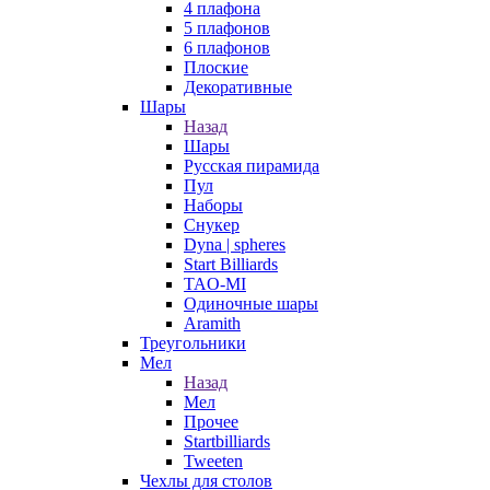
4 плафона
5 плафонов
6 плафонов
Плоские
Декоративные
Шары
Назад
Шары
Русская пирамида
Пул
Наборы
Снукер
Dyna | spheres
Start Billiards
TAO-MI
Одиночные шары
Aramith
Треугольники
Мел
Назад
Мел
Прочее
Startbilliards
Tweeten
Чехлы для столов