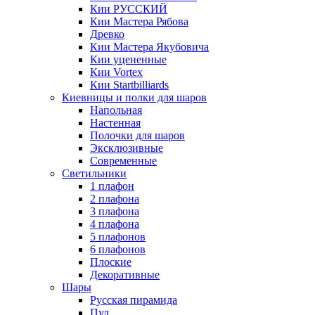
Кии РУССКИЙ
Кии Мастера Рябова
Древко
Кии Мастера Якубовича
Кии уцененные
Кии Vortex
Кии Startbilliards
Киевницы и полки для шаров
Напольная
Настенная
Полочки для шаров
Эксклюзивные
Современные
Светильники
1 плафон
2 плафона
3 плафона
4 плафона
5 плафонов
6 плафонов
Плоские
Декоративные
Шары
Русская пирамида
Пул