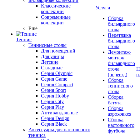
Бильярдные коллекции
Классические
Услуги
коллекции
Современные
Сборка
коллекции
бильярдного
Ещё
стола
Перетяжка
Теннис
бильярдного
Теннисные столы
стола
Для помещений
Демонтаж-
Для улицы
монтаж
Детские
бильярдного
Складные
стола
Н
Серия Olympic
(переезд)
р
Серия Game
Сборка
Серия Compact
теннисного
Серия Sport
стола
Серия Hobby
Сборка
Серия City
батута
Серия Play
Сборка
Антивандальные
аэрохоккея
Серия Design
Сборка
Серия Black
настольного
Аксессуары для настольного
футбола
тенниса