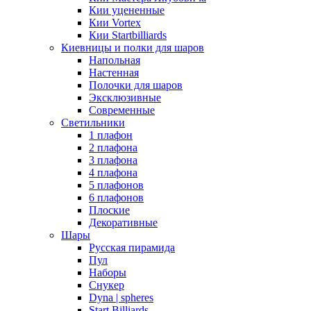
Кии уцененные
Кии Vortex
Кии Startbilliards
Киевницы и полки для шаров
Напольная
Настенная
Полочки для шаров
Эксклюзивные
Современные
Светильники
1 плафон
2 плафона
3 плафона
4 плафона
5 плафонов
6 плафонов
Плоские
Декоративные
Шары
Русская пирамида
Пул
Наборы
Снукер
Dyna | spheres
Start Billiards