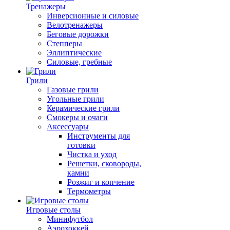
Тренажеры
Инверсионные и силовые
Велотренажеры
Беговые дорожки
Степперы
Эллиптические
Силовые, гребные
Грили
Газовые грили
Угольные грили
Керамические грили
Смокеры и очаги
Аксессуары
Инструменты для
готовки
Чистка и уход
Решетки, сковороды,
камни
Розжиг и копчение
Термометры
Игровые столы
Минифутбол
Аэрохоккей