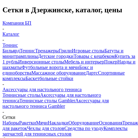
Сетки в Дзержинске, каталог, цены
Компания БП
-
Каталог
-
Теннис
Бильярд
Теннис
Тренажеры
Грили
Игровые столы
Батуты и
минитрамплины
Детские городки
Товары с кешбеком
Купить за
1 рубль
Инверсионные столы
Мебель и интерьер
Покер
Нарды и
шахматы
Футбольные ворота и мячи
Бокс и
единоборства
Массажное оборудование
Дартс
Спортивные
комплексы
Баскетбольные стойки
-
Аксессуары для настольного тенниса
Теннисные столы
Аксессуары для настольного
тенниса
Теннисные столы Gambler
Аксессуары для
настольного тенниса Gambler
-
Сетки
Наборы
Ракетки
Мячи
Накладки
Оборудование
Основания
Трена
для ракеток
Чехлы для столов
Средства по уходу
Комплекты
запчастей для теннисных столов