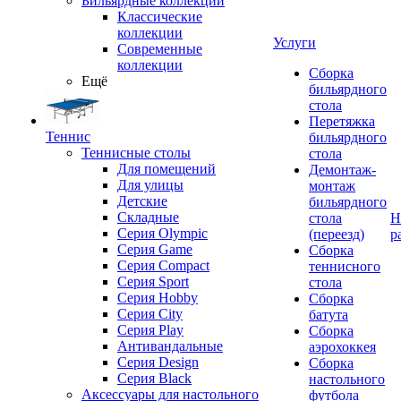
Бильярдные коллекции
Классические
коллекции
Услуги
Современные
коллекции
Сборка
Ещё
бильярдного
стола
Перетяжка
Теннис
бильярдного
Теннисные столы
стола
Для помещений
Демонтаж-
Для улицы
монтаж
Детские
бильярдного
Складные
стола
Н
Серия Olympic
(переезд)
р
Серия Game
Сборка
Серия Compact
теннисного
Серия Sport
стола
Серия Hobby
Сборка
Серия City
батута
Серия Play
Сборка
Антивандальные
аэрохоккея
Серия Design
Сборка
Серия Black
настольного
Аксессуары для настольного
футбола