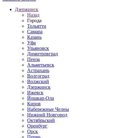
Дзержинск
Назад
Города
Тольятти
Самара
Казань
Уфа
Ульяновск
Димитровград
Пенза
Альметьевск
Астрахань
Волгоград
Волжский
Дзержинск
Ижевск
Йошкар-Ола
Киров
Набережные Челны
Нижний Новгород
Октябрьский
Оренбург
Орск
Пермь