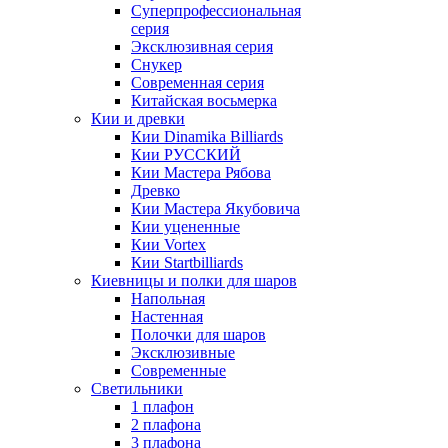
Суперпрофессиональная
серия
Эксклюзивная серия
Снукер
Современная серия
Китайская восьмерка
Кии и древки
Кии Dinamika Billiards
Кии РУССКИЙ
Кии Мастера Рябова
Древко
Кии Мастера Якубовича
Кии уцененные
Кии Vortex
Кии Startbilliards
Киевницы и полки для шаров
Напольная
Настенная
Полочки для шаров
Эксклюзивные
Современные
Светильники
1 плафон
2 плафона
3 плафона