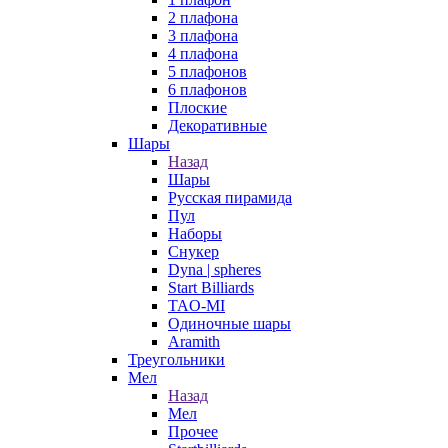
2 плафона
3 плафона
4 плафона
5 плафонов
6 плафонов
Плоские
Декоративные
Шары
Назад
Шары
Русская пирамида
Пул
Наборы
Снукер
Dyna | spheres
Start Billiards
TAO-MI
Одиночные шары
Aramith
Треугольники
Мел
Назад
Мел
Прочее