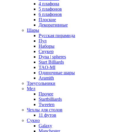
4 плафона
5 плафонов
6 плафонов
Плоские
Декоративные
Шары
Русская пирамида
Пул
Наборы
Снукер
Dyna | spheres
Start Billiards
TAO-MI
Одиночные шары
Aramith
Треугольники
Мел
Прочее
Startbilliards
Tweeten
Чехлы для столов
11 футов
Сукно
Galaxy
Manchester