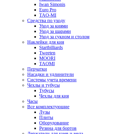
Iwan Simonis
Euro Pro
TAO-MI
Средства по уходу
Уход за киями
Уход за шарами
Уход за сукном и столом
Наклейки для кия
Startbilliards
Tweeten
MOORI
TAOMI
Перчатки
Насадки и удлинители
Системы учета времени
Чехлы и тубусы
Тубусы
Чехлы для кия
Часы
Все комплектующие
Лузы
Плиты
Оборудование
Резина для бортов
Держатели для киев и мела