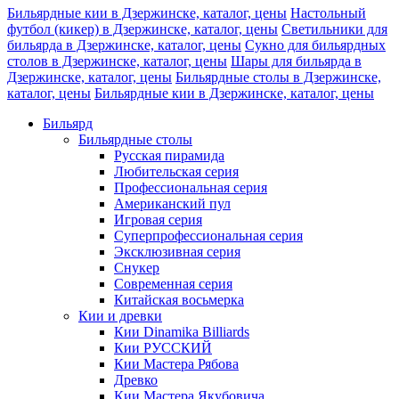
Бильярдные кии в Дзержинске, каталог, цены
Настольный
футбол (кикер) в Дзержинске, каталог, цены
Светильники для
бильярда в Дзержинске, каталог, цены
Сукно для бильярдных
столов в Дзержинске, каталог, цены
Шары для бильярда в
Дзержинске, каталог, цены
Бильярдные столы в Дзержинске,
каталог, цены
Бильярдные кии в Дзержинске, каталог, цены
Бильярд
Бильярдные столы
Русская пирамида
Любительская серия
Профессиональная серия
Американский пул
Игровая серия
Суперпрофессиональная серия
Эксклюзивная серия
Снукер
Современная серия
Китайская восьмерка
Кии и древки
Кии Dinamika Billiards
Кии РУССКИЙ
Кии Мастера Рябова
Древко
Кии Мастера Якубовича