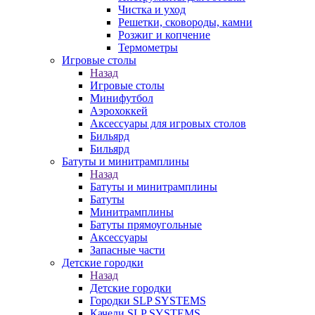
Чистка и уход
Решетки, сковороды, камни
Розжиг и копчение
Термометры
Игровые столы
Назад
Игровые столы
Минифутбол
Аэрохоккей
Аксессуары для игровых столов
Бильяpд
Бильяpд
Батуты и минитрамплины
Назад
Батуты и минитрамплины
Батуты
Минитрамплины
Батуты прямоугольные
Аксессуары
Запасные части
Детские городки
Назад
Детские городки
Городки SLP SYSTEMS
Качели SLP SYSTEMS