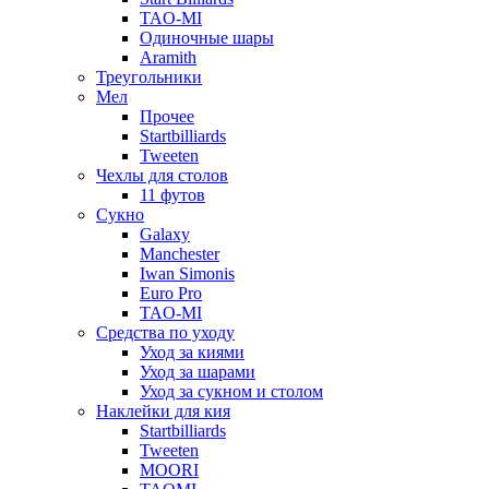
TAO-MI
Одиночные шары
Aramith
Треугольники
Мел
Прочее
Startbilliards
Tweeten
Чехлы для столов
11 футов
Сукно
Galaxy
Manchester
Iwan Simonis
Euro Pro
TAO-MI
Средства по уходу
Уход за киями
Уход за шарами
Уход за сукном и столом
Наклейки для кия
Startbilliards
Tweeten
MOORI