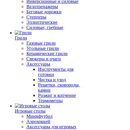
Инверсионные и силовые
Велотренажеры
Беговые дорожки
Степперы
Эллиптические
Силовые, гребные
Грили
Газовые грили
Угольные грили
Керамические грили
Смокеры и очаги
Аксессуары
Инструменты для
готовки
Чистка и уход
Решетки, сковороды,
камни
Розжиг и копчение
Термометры
Игровые столы
Минифутбол
Аэрохоккей
Аксессуары для игровых