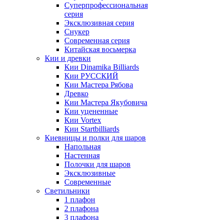
Суперпрофессиональная
серия
Эксклюзивная серия
Снукер
Современная серия
Китайская восьмерка
Кии и древки
Кии Dinamika Billiards
Кии РУССКИЙ
Кии Мастера Рябова
Древко
Кии Мастера Якубовича
Кии уцененные
Кии Vortex
Кии Startbilliards
Киевницы и полки для шаров
Напольная
Настенная
Полочки для шаров
Эксклюзивные
Современные
Светильники
1 плафон
2 плафона
3 плафона