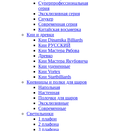
Суперпрофессиональная
серия
Эксклюзивная серия
Снукер
Современная серия
Китайская восьмерка
Кии и древки
Кии Dinamika Billiards
Кии РУССКИЙ
Кии Мастера Рябова
Древко
Кии Мастера Якубовича
Кии уцененные
Кии Vortex
Кии Startbilliards
Киевницы и полки для шаров
Напольная
Настенная
Полочки для шаров
Эксклюзивные
Современные
Светильники
1 плафон
2 плафона
3 плафона