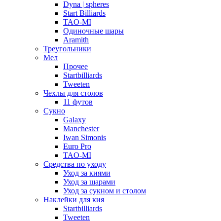
Dyna | spheres
Start Billiards
TAO-MI
Одиночные шары
Aramith
Треугольники
Мел
Прочее
Startbilliards
Tweeten
Чехлы для столов
11 футов
Сукно
Galaxy
Manchester
Iwan Simonis
Euro Pro
TAO-MI
Средства по уходу
Уход за киями
Уход за шарами
Уход за сукном и столом
Наклейки для кия
Startbilliards
Tweeten