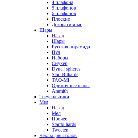
4 плафона
5 плафонов
6 плафонов
Плоские
Декоративные
Шары
Назад
Шары
Русская пирамида
Пул
Наборы
Снукер
Dyna | spheres
Start Billiards
TAO-MI
Одиночные шары
Aramith
Треугольники
Мел
Назад
Мел
Прочее
Startbilliards
Tweeten
Чехлы для столов