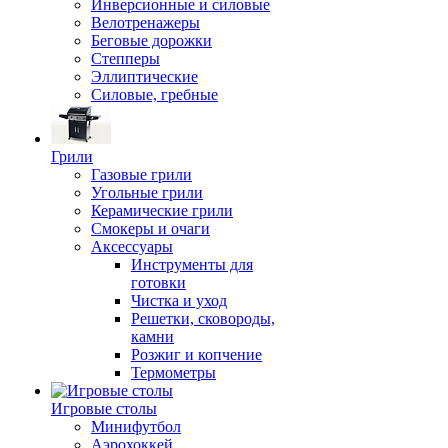
Инверсионные и силовые
Велотренажеры
Беговые дорожки
Степперы
Эллиптические
Силовые, гребные
Грили
Газовые грили
Угольные грили
Керамические грили
Смокеры и очаги
Аксессуары
Инструменты для
готовки
Чистка и уход
Решетки, сковороды,
камни
Розжиг и копчение
Термометры
Игровые столы
Минифутбол
Аэрохоккей