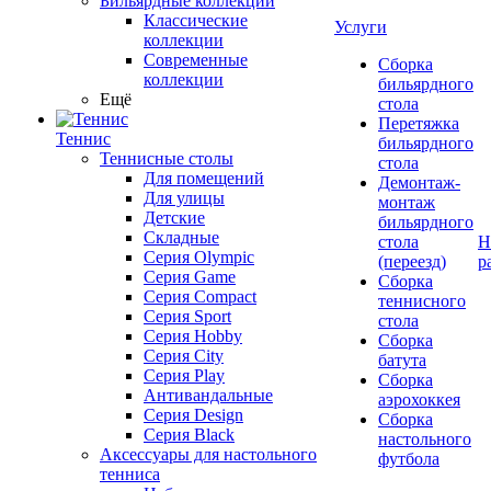
Бильярдные коллекции
Классические
Услуги
коллекции
Современные
Сборка
коллекции
бильярдного
Ещё
стола
Перетяжка
Теннис
бильярдного
Теннисные столы
стола
Для помещений
Демонтаж-
Для улицы
монтаж
Детские
бильярдного
Складные
стола
Н
Серия Olympic
(переезд)
р
Серия Game
Сборка
Серия Compact
теннисного
Серия Sport
стола
Серия Hobby
Сборка
Серия City
батута
Серия Play
Сборка
Антивандальные
аэрохоккея
Серия Design
Сборка
Серия Black
настольного
Аксессуары для настольного
футбола
тенниса