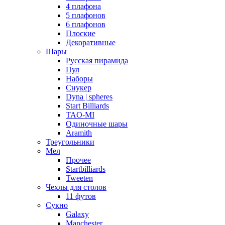
4 плафона
5 плафонов
6 плафонов
Плоские
Декоративные
Шары
Русская пирамида
Пул
Наборы
Снукер
Dyna | spheres
Start Billiards
TAO-MI
Одиночные шары
Aramith
Треугольники
Мел
Прочее
Startbilliards
Tweeten
Чехлы для столов
11 футов
Сукно
Galaxy
Manchester