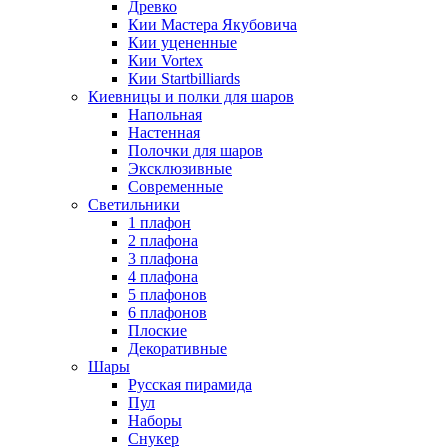
Древко
Кии Мастера Якубовича
Кии уцененные
Кии Vortex
Кии Startbilliards
Киевницы и полки для шаров
Напольная
Настенная
Полочки для шаров
Эксклюзивные
Современные
Светильники
1 плафон
2 плафона
3 плафона
4 плафона
5 плафонов
6 плафонов
Плоские
Декоративные
Шары
Русская пирамида
Пул
Наборы
Снукер