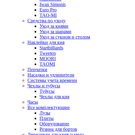
Iwan Simonis
Euro Pro
TAO-MI
Средства по уходу
Уход за киями
Уход за шарами
Уход за сукном и столом
Наклейки для кия
Startbilliards
Tweeten
MOORI
TAOMI
Перчатки
Насадки и удлинители
Системы учета времени
Чехлы и тубусы
Тубусы
Чехлы для кия
Часы
Все комплектующие
Лузы
Плиты
Оборудование
Резина для бортов
Держатели для киев и мела