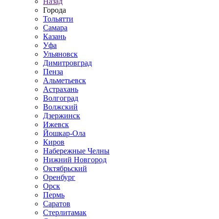
Назад
Города
Тольятти
Самара
Казань
Уфа
Ульяновск
Димитровград
Пенза
Альметьевск
Астрахань
Волгоград
Волжский
Дзержинск
Ижевск
Йошкар-Ола
Киров
Набережные Челны
Нижний Новгород
Октябрьский
Оренбург
Орск
Пермь
Саратов
Стерлитамак