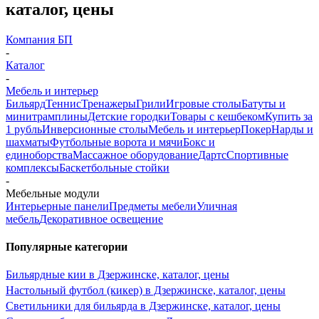
каталог, цены
Компания БП
-
Каталог
-
Мебель и интерьер
Бильярд
Теннис
Тренажеры
Грили
Игровые столы
Батуты и
минитрамплины
Детские городки
Товары с кешбеком
Купить за
1 рубль
Инверсионные столы
Мебель и интерьер
Покер
Нарды и
шахматы
Футбольные ворота и мячи
Бокс и
единоборства
Массажное оборудование
Дартс
Спортивные
комплексы
Баскетбольные стойки
-
Мебельные модули
Интерьерные панели
Предметы мебели
Уличная
мебель
Декоративное освещение
Популярные категории
Бильярдные кии в Дзержинске, каталог, цены
Настольный футбол (кикер) в Дзержинске, каталог, цены
Светильники для бильярда в Дзержинске, каталог, цены