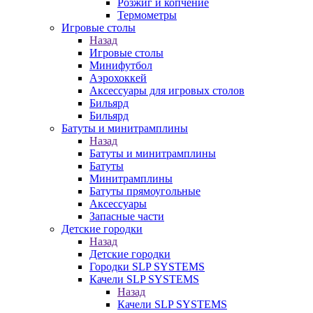
Розжиг и копчение
Термометры
Игровые столы
Назад
Игровые столы
Минифутбол
Аэрохоккей
Аксессуары для игровых столов
Бильяpд
Бильяpд
Батуты и минитрамплины
Назад
Батуты и минитрамплины
Батуты
Минитрамплины
Батуты прямоугольные
Аксессуары
Запасные части
Детские городки
Назад
Детские городки
Городки SLP SYSTEMS
Качели SLP SYSTEMS
Назад
Качели SLP SYSTEMS