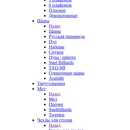
6 плафонов
Плоские
Декоративные
Шары
Назад
Шары
Русская пирамида
Пул
Наборы
Снукер
Dyna | spheres
Start Billiards
TAO-MI
Одиночные шары
Aramith
Треугольники
Мел
Назад
Мел
Прочее
Startbilliards
Tweeten
Чехлы для столов
Назад