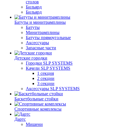
столов
Бильяpд
Бильяpд
Батуты и минитрамплины
Батуты
Минитрамплины
Батуты прямоугольные
Аксессуары
Запасные части
Детские городки
Городки SLP SYSTEMS
Качели SLP SYSTEMS
1 секция
2 секции
3 секции
Аксессуары SLP SYSTEMS
Баскетбольные стойки
Спортивные комплексы
Дартс
Мишени