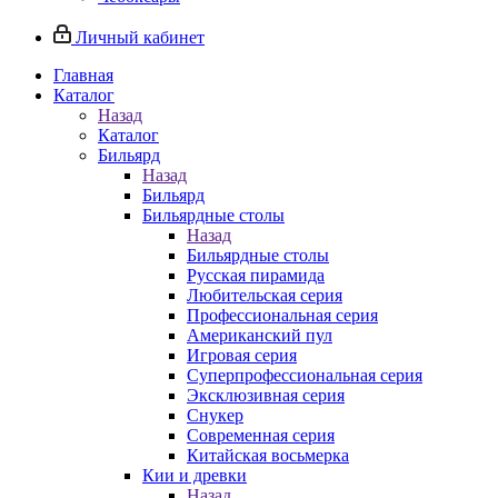
Личный кабинет
Главная
Каталог
Назад
Каталог
Бильярд
Назад
Бильярд
Бильярдные столы
Назад
Бильярдные столы
Русская пирамида
Любительская серия
Профессиональная серия
Американский пул
Игровая серия
Суперпрофессиональная серия
Эксклюзивная серия
Снукер
Современная серия
Китайская восьмерка
Кии и древки
Назад