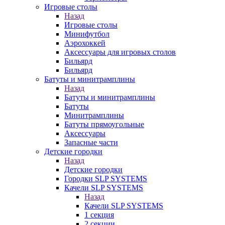
Игровые столы
Назад
Игровые столы
Минифутбол
Аэрохоккей
Аксессуары для игровых столов
Бильяpд
Бильяpд
Батуты и минитрамплины
Назад
Батуты и минитрамплины
Батуты
Минитрамплины
Батуты прямоугольные
Аксессуары
Запасные части
Детские городки
Назад
Детские городки
Городки SLP SYSTEMS
Качели SLP SYSTEMS
Назад
Качели SLP SYSTEMS
1 секция
2 секции