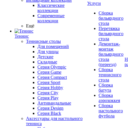
Бильярдные коллекции
Услуги
Классические
коллекции
Сборка
Современные
бильярдного
коллекции
стола
Ещё
Перетяжка
бильярдного
Теннис
стола
Теннисные столы
Демонтаж-
Для помещений
монтаж
Для улицы
бильярдного
Детские
стола
Н
Складные
(переезд)
р
Серия Olympic
Сборка
Серия Game
теннисного
Серия Compact
стола
Серия Sport
Сборка
Серия Hobby
батута
Серия City
Сборка
Серия Play
аэрохоккея
Антивандальные
Сборка
Серия Design
настольного
Серия Black
футбола
Аксессуары для настольного
тенниса