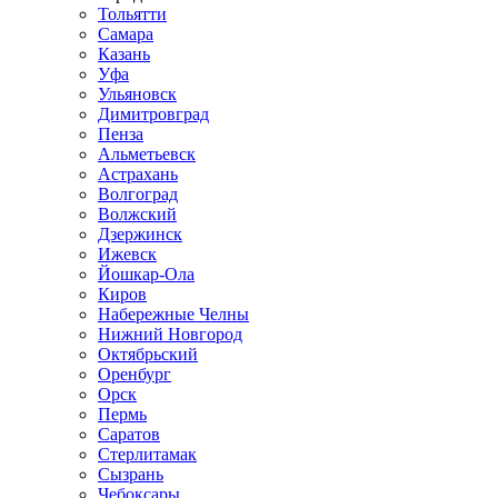
Тольятти
Самара
Казань
Уфа
Ульяновск
Димитровград
Пенза
Альметьевск
Астрахань
Волгоград
Волжский
Дзержинск
Ижевск
Йошкар-Ола
Киров
Набережные Челны
Нижний Новгород
Октябрьский
Оренбург
Орск
Пермь
Саратов
Стерлитамак
Сызрань
Чебоксары