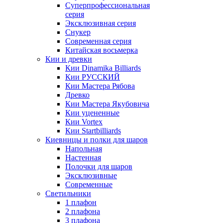
Суперпрофессиональная
серия
Эксклюзивная серия
Снукер
Современная серия
Китайская восьмерка
Кии и древки
Кии Dinamika Billiards
Кии РУССКИЙ
Кии Мастера Рябова
Древко
Кии Мастера Якубовича
Кии уцененные
Кии Vortex
Кии Startbilliards
Киевницы и полки для шаров
Напольная
Настенная
Полочки для шаров
Эксклюзивные
Современные
Светильники
1 плафон
2 плафона
3 плафона