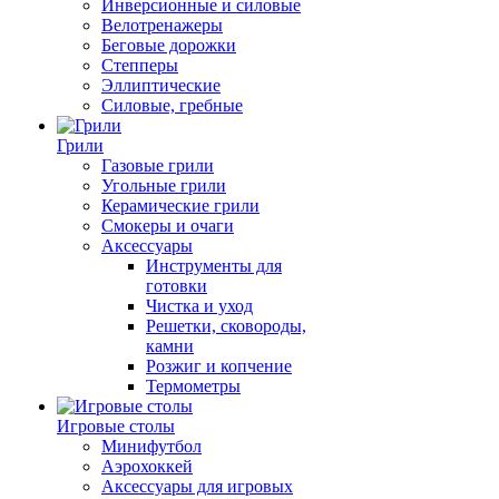
Инверсионные и силовые
Велотренажеры
Беговые дорожки
Степперы
Эллиптические
Силовые, гребные
Грили
Газовые грили
Угольные грили
Керамические грили
Смокеры и очаги
Аксессуары
Инструменты для
готовки
Чистка и уход
Решетки, сковороды,
камни
Розжиг и копчение
Термометры
Игровые столы
Минифутбол
Аэрохоккей
Аксессуары для игровых