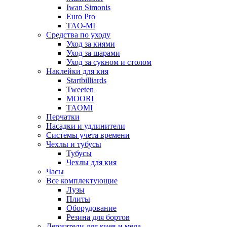
Iwan Simonis
Euro Pro
TAO-MI
Средства по уходу
Уход за киями
Уход за шарами
Уход за сукном и столом
Наклейки для кия
Startbilliards
Tweeten
MOORI
TAOMI
Перчатки
Насадки и удлинители
Системы учета времени
Чехлы и тубусы
Тубусы
Чехлы для кия
Часы
Все комплектующие
Лузы
Плиты
Оборудование
Резина для бортов
Держатели для киев и мела