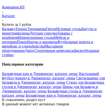
Компания БП
-
Каталог
-
Купить за 1 рубль
Бильярд
Теннис
Тренажеры
Грили
Игровые столы
Батуты и
минитрамплины
Детские городки
Товары с
кешбеком
Инверсионные столы
Мебель и
интерьер
Покер
Нарды и шахматы
Футбольные ворота и
мячи
Бокс и единоборства
Массажное
оборудование
Дартс
Спортивные комплексы
Баскетбольные
стойки
Популярные категории
Бильярдные кии в Дзержинске, каталог, цены
Настольный
футбол (кикер) в Дзержинске, каталог, цены
Светильники для
бильярда в Дзержинске, каталог, цены
Сукно для бильярдных
столов в Дзержинске, каталог, цены
Шары для бильярда в
Дзержинске, каталог, цены
Бильярдные столы в Дзержинске,
каталог, цены
Бильярдные кии в Дзержинске, каталог, цены
К сожалению, раздел пуст
В данный момент нет активных товаров