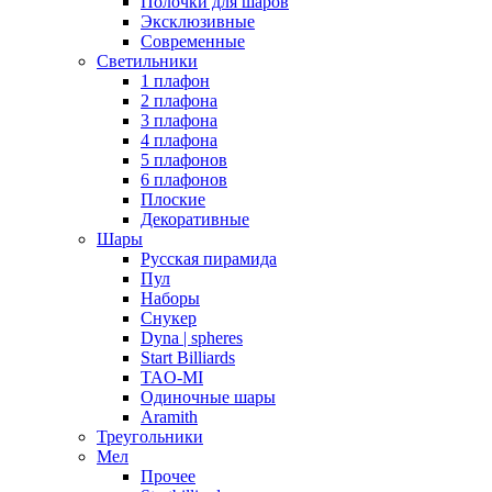
Полочки для шаров
Эксклюзивные
Современные
Светильники
1 плафон
2 плафона
3 плафона
4 плафона
5 плафонов
6 плафонов
Плоские
Декоративные
Шары
Русская пирамида
Пул
Наборы
Снукер
Dyna | spheres
Start Billiards
TAO-MI
Одиночные шары
Aramith
Треугольники
Мел
Прочее