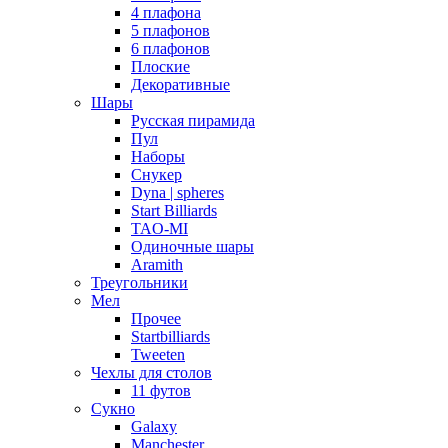
4 плафона
5 плафонов
6 плафонов
Плоские
Декоративные
Шары
Русская пирамида
Пул
Наборы
Снукер
Dyna | spheres
Start Billiards
TAO-MI
Одиночные шары
Aramith
Треугольники
Мел
Прочее
Startbilliards
Tweeten
Чехлы для столов
11 футов
Сукно
Galaxy
Manchester