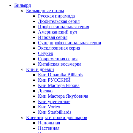
Бильярд
Бильярдные столы
Русская пирамида
Любительская серия
Профессиональная серия
Американский пул
Игровая серия
Суперпрофессиональная серия
Эксклюзивная серия
Снукер
Современная серия
Китайская восьмерка
Кии и древки
Кии Dinamika Billiards
Кии РУССКИЙ
Кии Мастера Рябова
Древко
Кии Мастера Якубовича
Кии уцененные
Кии Vortex
Кии Startbilliards
Киевницы и полки для шаров
Напольная
Настенная