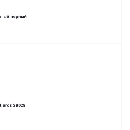
ытый черный
liards SB028