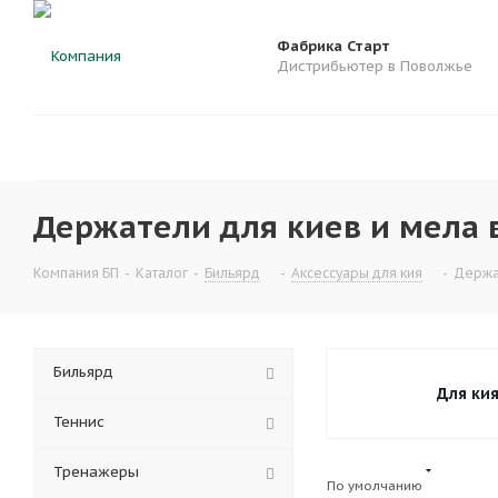
Фабрика Старт
Дистрибьютер в Поволжье
Держатели для киев и мела в
Компания БП
-
Каталог
-
Бильярд
-
Аксессуары для кия
-
Держа
Бильярд
Для ки
Теннис
Тренажеры
По умолчанию