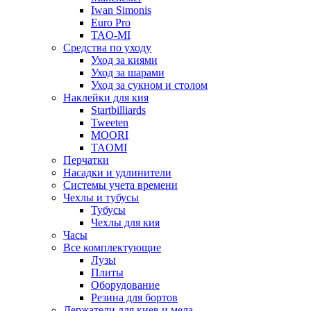
Iwan Simonis
Euro Pro
TAO-MI
Средства по уходу
Уход за киями
Уход за шарами
Уход за сукном и столом
Наклейки для кия
Startbilliards
Tweeten
MOORI
TAOMI
Перчатки
Насадки и удлинители
Системы учета времени
Чехлы и тубусы
Тубусы
Чехлы для кия
Часы
Все комплектующие
Лузы
Плиты
Оборудование
Резина для бортов
Держатели для киев и мела