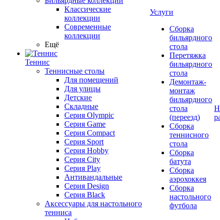
Бильярдные коллекции
Классические
Услуги
коллекции
Современные
Сборка
коллекции
бильярдного
Ещё
стола
Перетяжка
Теннис
бильярдного
Теннисные столы
стола
Для помещений
Демонтаж-
Для улицы
монтаж
Детские
бильярдного
Складные
стола
Н
Серия Olympic
(переезд)
р
Серия Game
Сборка
Серия Compact
теннисного
Серия Sport
стола
Серия Hobby
Сборка
Серия City
батута
Серия Play
Сборка
Антивандальные
аэрохоккея
Серия Design
Сборка
Серия Black
настольного
Аксессуары для настольного
футбола
тенниса