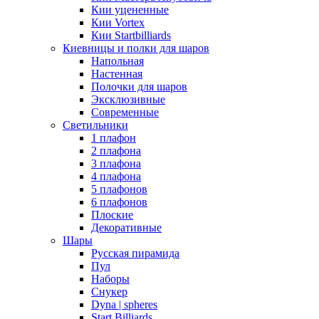
Кии уцененные
Кии Vortex
Кии Startbilliards
Киевницы и полки для шаров
Напольная
Настенная
Полочки для шаров
Эксклюзивные
Современные
Светильники
1 плафон
2 плафона
3 плафона
4 плафона
5 плафонов
6 плафонов
Плоские
Декоративные
Шары
Русская пирамида
Пул
Наборы
Снукер
Dyna | spheres
Start Billiards