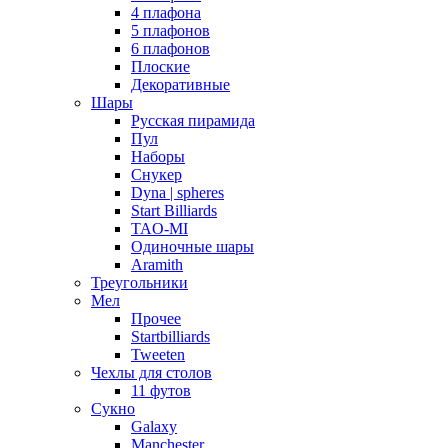
4 плафона
5 плафонов
6 плафонов
Плоские
Декоративные
Шары
Русская пирамида
Пул
Наборы
Снукер
Dyna | spheres
Start Billiards
TAO-MI
Одиночные шары
Aramith
Треугольники
Мел
Прочее
Startbilliards
Tweeten
Чехлы для столов
11 футов
Сукно
Galaxy
Manchester