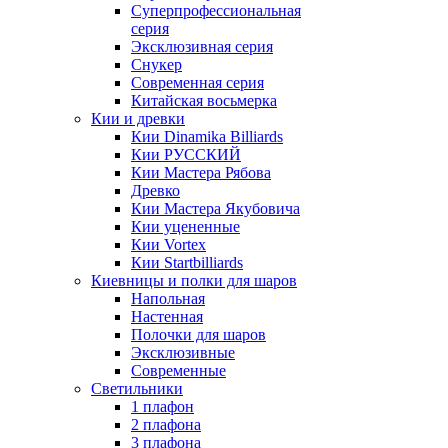
Суперпрофессиональная
серия
Эксклюзивная серия
Снукер
Современная серия
Китайская восьмерка
Кии и древки
Кии Dinamika Billiards
Кии РУССКИЙ
Кии Мастера Рябова
Древко
Кии Мастера Якубовича
Кии уцененные
Кии Vortex
Кии Startbilliards
Киевницы и полки для шаров
Напольная
Настенная
Полочки для шаров
Эксклюзивные
Современные
Светильники
1 плафон
2 плафона
3 плафона