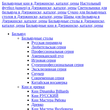
Бильярдные кии в Дзержинске, каталог, цены
Настольный
футбол (кикер) в Дзержинске, каталог, цены
Светильники для
бильярда в Дзержинске, каталог, цены
Сукно для бильярдных
столов в Дзержинске, каталог, цены
Шары для бильярда в
Дзержинске, каталог, цены
Бильярдные столы в Дзержинске,
каталог, цены
Бильярдные кии в Дзержинске, каталог, цены
Бильярд
Бильярдные столы
Русская пирамида
Любительская серия
Профессиональная серия
Американский пул
Игровая серия
Суперпрофессиональная серия
Эксклюзивная серия
Снукер
Современная серия
Китайская восьмерка
Кии и древки
Кии Dinamika Billiards
Кии РУССКИЙ
Кии Мастера Рябова
Древко
Кии Мастера Якубовича