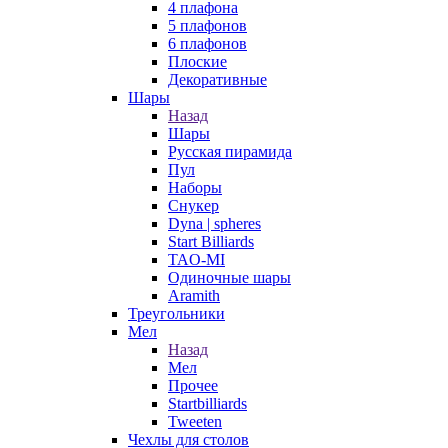
4 плафона
5 плафонов
6 плафонов
Плоские
Декоративные
Шары
Назад
Шары
Русская пирамида
Пул
Наборы
Снукер
Dyna | spheres
Start Billiards
TAO-MI
Одиночные шары
Aramith
Треугольники
Мел
Назад
Мел
Прочее
Startbilliards
Tweeten
Чехлы для столов