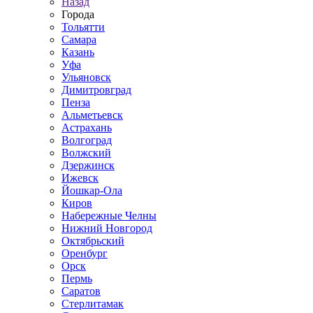
Назад
Города
Тольятти
Самара
Казань
Уфа
Ульяновск
Димитровград
Пенза
Альметьевск
Астрахань
Волгоград
Волжский
Дзержинск
Ижевск
Йошкар-Ола
Киров
Набережные Челны
Нижний Новгород
Октябрьский
Оренбург
Орск
Пермь
Саратов
Стерлитамак