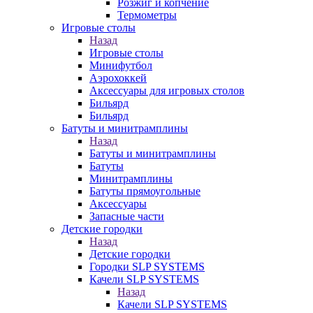
Розжиг и копчение
Термометры
Игровые столы
Назад
Игровые столы
Минифутбол
Аэрохоккей
Аксессуары для игровых столов
Бильяpд
Бильяpд
Батуты и минитрамплины
Назад
Батуты и минитрамплины
Батуты
Минитрамплины
Батуты прямоугольные
Аксессуары
Запасные части
Детские городки
Назад
Детские городки
Городки SLP SYSTEMS
Качели SLP SYSTEMS
Назад
Качели SLP SYSTEMS