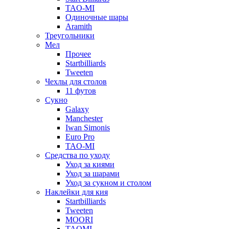
TAO-MI
Одиночные шары
Aramith
Треугольники
Мел
Прочее
Startbilliards
Tweeten
Чехлы для столов
11 футов
Сукно
Galaxy
Manchester
Iwan Simonis
Euro Pro
TAO-MI
Средства по уходу
Уход за киями
Уход за шарами
Уход за сукном и столом
Наклейки для кия
Startbilliards
Tweeten
MOORI
TAOMI