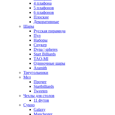
4 плафона
5 плафонов
6 плафонов
Плоские
Декоративные
Шары
Русская пирамида
Пул
Наборы
Снукер
Dyna | spheres
Start Billiards
TAO-MI
Одиночные шары
Aramith
Треугольники
Мел
Прочее
Startbilliards
Tweeten
Чехлы для столов
11 футов
Сукно
Galaxy
Manchester