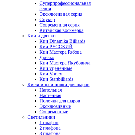
Суперпрофессиональная
серия
Эксклюзивная серия
Снукер
Современная серия
Китайская восьмерка
Кии и древки
Кии Dinamika Billiards
Кии РУССКИЙ
Кии Мастера Рябова
Древко
Кии Мастера Якубовича
Кии уцененные
Кии Vortex
Кии Startbilliards
Киевницы и полки для шаров
Напольная
Настенная
Полочки для шаров
Эксклюзивные
Современные
Светильники
1 плафон
2 плафона
3 плафона