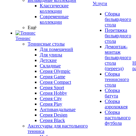
Бильярдные коллекции
Услуги
Классические
коллекции
Сборка
Современные
бильярдного
коллекции
стола
Ещё
Перетяжка
бильярдного
Теннис
стола
Теннисные столы
Демонтаж-
Для помещений
монтаж
Для улицы
бильярдного
Детские
стола
Н
Складные
(переезд)
р
Серия Olympic
Сборка
Серия Game
теннисного
Серия Compact
стола
Серия Sport
Сборка
Серия Hobby
батута
Серия City
Сборка
Серия Play
аэрохоккея
Антивандальные
Сборка
Серия Design
настольного
Серия Black
футбола
Аксессуары для настольного
тенниса