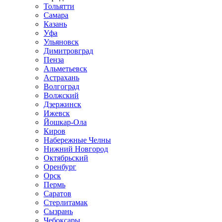
Тольятти
Самара
Казань
Уфа
Ульяновск
Димитровград
Пенза
Альметьевск
Астрахань
Волгоград
Волжский
Дзержинск
Ижевск
Йошкар-Ола
Киров
Набережные Челны
Нижний Новгород
Октябрьский
Оренбург
Орск
Пермь
Саратов
Стерлитамак
Сызрань
Чебоксары