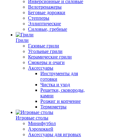
Инверсионные и силовые
Велотренажеры
Беговые дорожки
Степперы
Эллиптические
Силовые, гребные
Грили
Газовые грили
Угольные грили
Керамические грили
Смокеры и очаги
Аксессуары
Инструменты для
готовки
Чистка и уход
Решетки, сковороды,
камни
Розжиг и копчение
Термометры
Игровые столы
Минифутбол
Аэрохоккей
Аксессуары для игровых