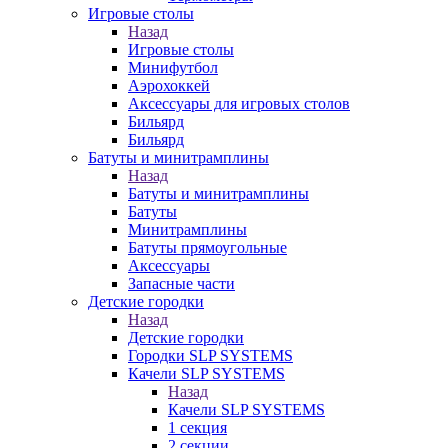
Игровые столы
Назад
Игровые столы
Минифутбол
Аэрохоккей
Аксессуары для игровых столов
Бильяpд
Бильяpд
Батуты и минитрамплины
Назад
Батуты и минитрамплины
Батуты
Минитрамплины
Батуты прямоугольные
Аксессуары
Запасные части
Детские городки
Назад
Детские городки
Городки SLP SYSTEMS
Качели SLP SYSTEMS
Назад
Качели SLP SYSTEMS
1 секция
2 секции