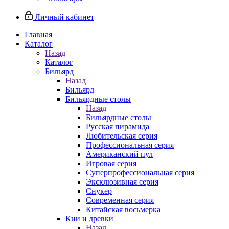
Личный кабинет
Главная
Каталог
Назад
Каталог
Бильярд
Назад
Бильярд
Бильярдные столы
Назад
Бильярдные столы
Русская пирамида
Любительская серия
Профессиональная серия
Американский пул
Игровая серия
Суперпрофессиональная серия
Эксклюзивная серия
Снукер
Современная серия
Китайская восьмерка
Кии и древки
Назад