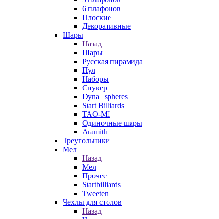
6 плафонов
Плоские
Декоративные
Шары
Назад
Шары
Русская пирамида
Пул
Наборы
Снукер
Dyna | spheres
Start Billiards
TAO-MI
Одиночные шары
Aramith
Треугольники
Мел
Назад
Мел
Прочее
Startbilliards
Tweeten
Чехлы для столов
Назад