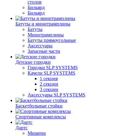
столов
Бильяpд
Бильяpд
Батуты и минитрамплины
Батуты
Минитрамплины
Батуты прямоугольные
Аксессуары
Запасные части
Детские городки
Городки SLP SYSTEMS
Качели SLP SYSTEMS
1 секция
2 секции
3 секции
Аксессуары SLP SYSTEMS
Баскетбольные стойки
Спортивные комплексы
Дартс
Мишени