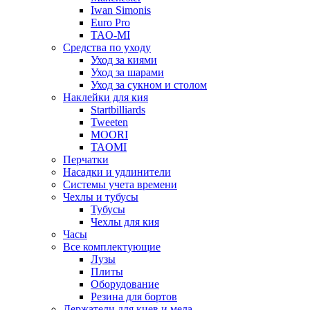
Iwan Simonis
Euro Pro
TAO-MI
Средства по уходу
Уход за киями
Уход за шарами
Уход за сукном и столом
Наклейки для кия
Startbilliards
Tweeten
MOORI
TAOMI
Перчатки
Насадки и удлинители
Системы учета времени
Чехлы и тубусы
Тубусы
Чехлы для кия
Часы
Все комплектующие
Лузы
Плиты
Оборудование
Резина для бортов
Держатели для киев и мела