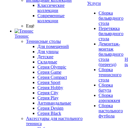
Бильярдные коллекции
Услуги
Классические
коллекции
Сборка
Современные
бильярдного
коллекции
стола
Ещё
Перетяжка
бильярдного
Теннис
стола
Теннисные столы
Демонтаж-
Для помещений
монтаж
Для улицы
бильярдного
Детские
стола
Н
Складные
(переезд)
р
Серия Olympic
Сборка
Серия Game
теннисного
Серия Compact
стола
Серия Sport
Сборка
Серия Hobby
батута
Серия City
Сборка
Серия Play
аэрохоккея
Антивандальные
Сборка
Серия Design
настольного
Серия Black
футбола
Аксессуары для настольного
тенниса