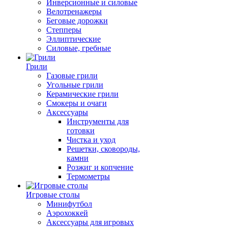
Инверсионные и силовые
Велотренажеры
Беговые дорожки
Степперы
Эллиптические
Силовые, гребные
Грили
Газовые грили
Угольные грили
Керамические грили
Смокеры и очаги
Аксессуары
Инструменты для
готовки
Чистка и уход
Решетки, сковороды,
камни
Розжиг и копчение
Термометры
Игровые столы
Минифутбол
Аэрохоккей
Аксессуары для игровых