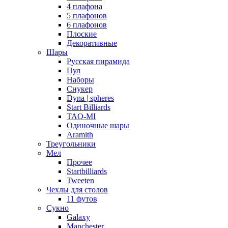
4 плафона
5 плафонов
6 плафонов
Плоские
Декоративные
Шары
Русская пирамида
Пул
Наборы
Снукер
Dyna | spheres
Start Billiards
TAO-MI
Одиночные шары
Aramith
Треугольники
Мел
Прочее
Startbilliards
Tweeten
Чехлы для столов
11 футов
Сукно
Galaxy
Manchester