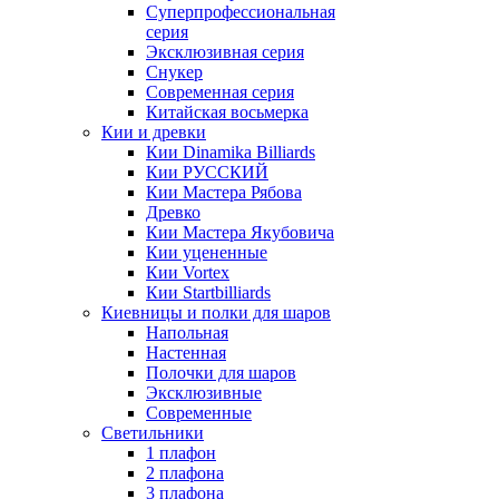
Суперпрофессиональная
серия
Эксклюзивная серия
Снукер
Современная серия
Китайская восьмерка
Кии и древки
Кии Dinamika Billiards
Кии РУССКИЙ
Кии Мастера Рябова
Древко
Кии Мастера Якубовича
Кии уцененные
Кии Vortex
Кии Startbilliards
Киевницы и полки для шаров
Напольная
Настенная
Полочки для шаров
Эксклюзивные
Современные
Светильники
1 плафон
2 плафона
3 плафона