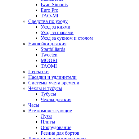
Iwan Simonis
Euro Pro
TAO-MI
Средства по уходу
Уход за киями
Уход за шарами
Уход за сукном и столом
Наклейки для кия
Startbilliards
Tweeten
MOORI
TAOMI
Перчатки
Насадки и удлинители
Системы учета времени
Чехлы и тубусы
Тубусы
Чехлы для кия
Часы
Все комплектующие
Лузы
Плиты
Оборудование
Резина для бортов
Держатели для киев и мела