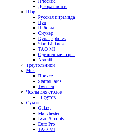
Плоские
Декоративные
Шары
Русская пирамида
Пул
Наборы
Снукер
Dyna | spheres
Start Billiards
TAO-MI
Одиночные шары
Aramith
Треугольники
Мел
Прочее
Startbilliards
Tweeten
Чехлы для столов
11 футов
Сукно
Galaxy
Manchester
Iwan Simonis
Euro Pro
TAO-MI