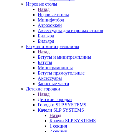
Игровые столы
Назад
Игровые столы
Минифутбол
Аэрохоккей
Аксессуары для игровых столов
Бильяpд
Бильяpд
Батуты и минитрамплины
Назад
Батуты и минитрамплины
Батуты
Минитрамплины
Батуты прямоугольные
Аксессуары
Запасные части
Детские городки
Назад
Детские городки
Городки SLP SYSTEMS
Качели SLP SYSTEMS
Назад
Качели SLP SYSTEMS
1 секция
2 секции