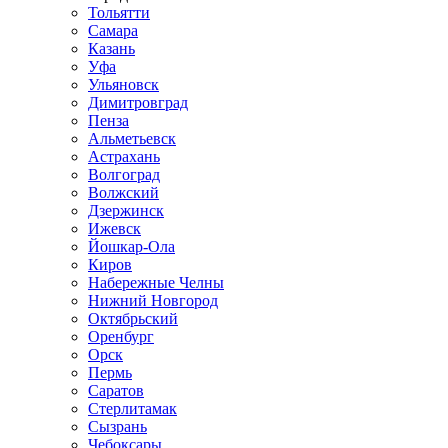
Тольятти
Самара
Казань
Уфа
Ульяновск
Димитровград
Пенза
Альметьевск
Астрахань
Волгоград
Волжский
Дзержинск
Ижевск
Йошкар-Ола
Киров
Набережные Челны
Нижний Новгород
Октябрьский
Оренбург
Орск
Пермь
Саратов
Стерлитамак
Сызрань
Чебоксары