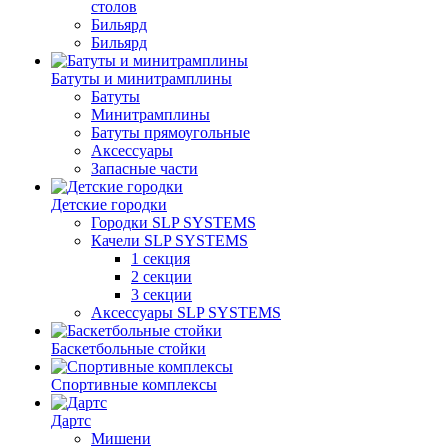
столов
Бильяpд
Бильяpд
Батуты и минитрамплины
Батуты
Минитрамплины
Батуты прямоугольные
Аксессуары
Запасные части
Детские городки
Городки SLP SYSTEMS
Качели SLP SYSTEMS
1 секция
2 секции
3 секции
Аксессуары SLP SYSTEMS
Баскетбольные стойки
Спортивные комплексы
Дартс
Мишени