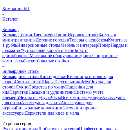
Компания БП
-
Каталог
-
Бильярд
Бильярд
Теннис
Тренажеры
Грили
Игровые столы
Батуты и
минитрамплины
Детские городки
Товары с кешбеком
Купить за
1 рубль
Инверсионные столы
Мебель и интерьер
Покер
Нарды и
шахматы
Футбольные ворота и мячи
Бокс и
единоборства
Массажное оборудование
Дартс
Спортивные
комплексы
Баскетбольные стойки
-
Бильярдные столы
Бильярдные столы
Кии и древки
Киевницы и полки для
шаров
Светильники
Шары
Треугольники
Мел
Чехлы для
столов
Сукно
Средства по уходу
Наклейки для
кия
Перчатки
Насадки и удлинители
Системы учета
времени
Чехлы и тубусы
Часы
Все комплектующие
Аксессуары
для стола
Аксессуары для кия
Аксессуары для
игрока
Бильярдные коллекции
Заточки и прочие
аксессуары
Держатели для киев и мела
-
Игровая серия
Русская пирамида
Любительская серия
Профессиональная