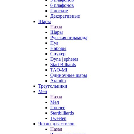
6 плафонов
Плоские
Декоративные
Шары
Назад
Шары
Русская пирамида
Пул
Наборы
Снукер
Dyna | spheres
Start Billiards
TAO-MI
Одиночные шары
Aramith
Треугольники
Мел
Назад
Мел
Прочее
Startbilliards
Tweeten
Чехлы для столов
Назад