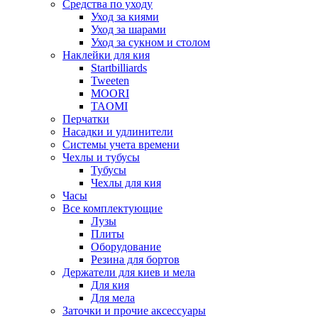
Средства по уходу
Уход за киями
Уход за шарами
Уход за сукном и столом
Наклейки для кия
Startbilliards
Tweeten
MOORI
TAOMI
Перчатки
Насадки и удлинители
Системы учета времени
Чехлы и тубусы
Тубусы
Чехлы для кия
Часы
Все комплектующие
Лузы
Плиты
Оборудование
Резина для бортов
Держатели для киев и мела
Для кия
Для мела
Заточки и прочие аксессуары