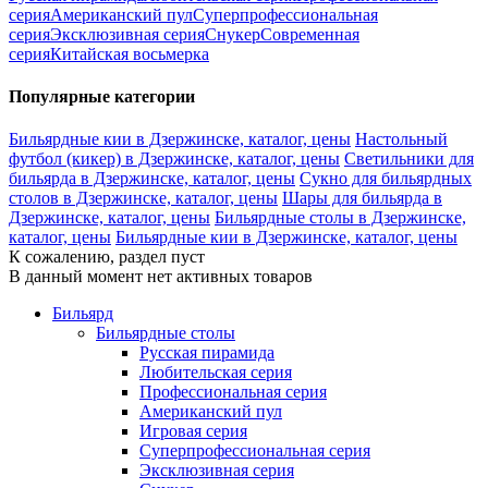
серия
Американский пул
Суперпрофессиональная
серия
Эксклюзивная серия
Снукер
Современная
серия
Китайская восьмерка
Популярные категории
Бильярдные кии в Дзержинске, каталог, цены
Настольный
футбол (кикер) в Дзержинске, каталог, цены
Светильники для
бильярда в Дзержинске, каталог, цены
Сукно для бильярдных
столов в Дзержинске, каталог, цены
Шары для бильярда в
Дзержинске, каталог, цены
Бильярдные столы в Дзержинске,
каталог, цены
Бильярдные кии в Дзержинске, каталог, цены
К сожалению, раздел пуст
В данный момент нет активных товаров
Бильярд
Бильярдные столы
Русская пирамида
Любительская серия
Профессиональная серия
Американский пул
Игровая серия
Суперпрофессиональная серия
Эксклюзивная серия