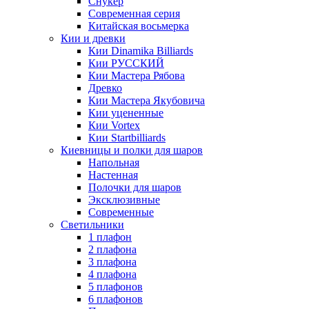
Снукер
Современная серия
Китайская восьмерка
Кии и древки
Кии Dinamika Billiards
Кии РУССКИЙ
Кии Мастера Рябова
Древко
Кии Мастера Якубовича
Кии уцененные
Кии Vortex
Кии Startbilliards
Киевницы и полки для шаров
Напольная
Настенная
Полочки для шаров
Эксклюзивные
Современные
Светильники
1 плафон
2 плафона
3 плафона
4 плафона
5 плафонов
6 плафонов