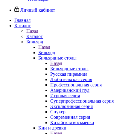
Личный кабинет
Главная
Каталог
Назад
Каталог
Бильярд
Назад
Бильярд
Бильярдные столы
Назад
Бильярдные столы
Русская пирамида
Любительская серия
Профессиональная серия
Американский пул
Игровая серия
Суперпрофессиональная серия
Эксклюзивная серия
Снукер
Современная серия
Китайская восьмерка
Кии и древки
Назад