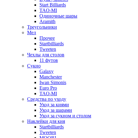
Start Billiards
TAO-MI
Одиночные шары
Aramith
Треугольники
Мел
Прочее
Startbilliards
Tweeten
Чехлы для столов
11 футов
Сукно
Galaxy
Manchester
Iwan Simonis
Euro Pro
TAO-MI
Средства по уходу
Уход за киями
Уход за шарами
Уход за сукном и столом
Наклейки для кия
Startbilliards
Tweeten
MOORI