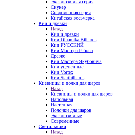
Эксклюзивная серия
Снукер
Современная серия
Китайская восьмерка
Кии и древки
Назад
Кии и древки
Кии Dinamika Billiards
Кии РУССКИЙ
Кии Мастера Рябова
Древко
Кии Мастера Якубовича
Кии уцененные
Кии Vortex
Кии Startbilliards
Киевницы и полки для шаров
Назад
Киевницы и полки для шаров
Напольная
Настенная
Полочки для шаров
Эксклюзивные
Современные
Светильники
Назад