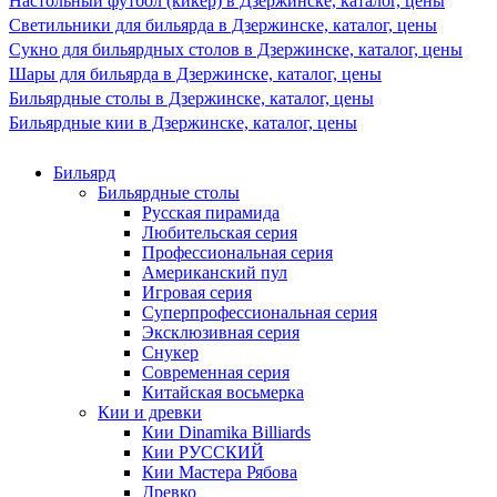
Настольный футбол (кикер) в Дзержинске, каталог, цены
Светильники для бильярда в Дзержинске, каталог, цены
Сукно для бильярдных столов в Дзержинске, каталог, цены
Шары для бильярда в Дзержинске, каталог, цены
Бильярдные столы в Дзержинске, каталог, цены
Бильярдные кии в Дзержинске, каталог, цены
Бильярд
Бильярдные столы
Русская пирамида
Любительская серия
Профессиональная серия
Американский пул
Игровая серия
Суперпрофессиональная серия
Эксклюзивная серия
Снукер
Современная серия
Китайская восьмерка
Кии и древки
Кии Dinamika Billiards
Кии РУССКИЙ
Кии Мастера Рябова
Древко