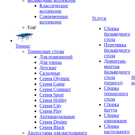
Бильярдные коллекции
Классические
коллекции
Современные
Услуги
коллекции
Ещё
Сборка
бильярдного
стола
Перетяжка
Теннис
бильярдного
Теннисные столы
стола
Для помещений
Демонтаж-
Для улицы
монтаж
Детские
бильярдного
Складные
стола
Н
Серия Olympic
(переезд)
р
Серия Game
Сборка
Серия Compact
теннисного
Серия Sport
стола
Серия Hobby
Сборка
Серия City
батута
Серия Play
Сборка
Антивандальные
аэрохоккея
Серия Design
Сборка
Серия Black
настольного
Аксессуары для настольного