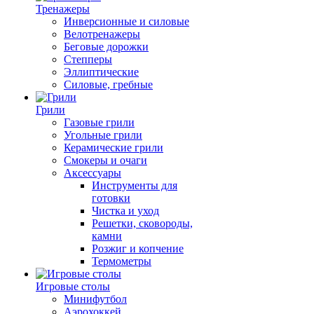
Тренажеры
Инверсионные и силовые
Велотренажеры
Беговые дорожки
Степперы
Эллиптические
Силовые, гребные
Грили
Газовые грили
Угольные грили
Керамические грили
Смокеры и очаги
Аксессуары
Инструменты для
готовки
Чистка и уход
Решетки, сковороды,
камни
Розжиг и копчение
Термометры
Игровые столы
Минифутбол
Аэрохоккей