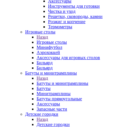
Аксессуары
Инструменты для готовки
Чистка и уход
Решетки, сковороды, камни
Розжиг и копчение
Термометры
Игровые столы
Назад
Игровые столы
Минифутбол
Аэрохоккей
Аксессуары для игровых столов
Бильяpд
Бильяpд
Батуты и минитрамплины
Назад
Батуты и минитрамплины
Батуты
Минитрамплины
Батуты прямоугольные
Аксессуары
Запасные части
Детские городки
Назад
Детские городки