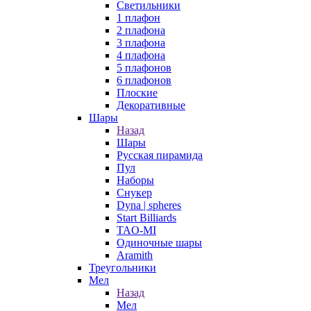
Светильники
1 плафон
2 плафона
3 плафона
4 плафона
5 плафонов
6 плафонов
Плоские
Декоративные
Шары
Назад
Шары
Русская пирамида
Пул
Наборы
Снукер
Dyna | spheres
Start Billiards
TAO-MI
Одиночные шары
Aramith
Треугольники
Мел
Назад
Мел