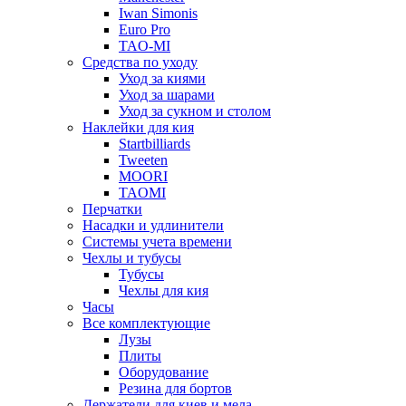
Iwan Simonis
Euro Pro
TAO-MI
Средства по уходу
Уход за киями
Уход за шарами
Уход за сукном и столом
Наклейки для кия
Startbilliards
Tweeten
MOORI
TAOMI
Перчатки
Насадки и удлинители
Системы учета времени
Чехлы и тубусы
Тубусы
Чехлы для кия
Часы
Все комплектующие
Лузы
Плиты
Оборудование
Резина для бортов
Держатели для киев и мела