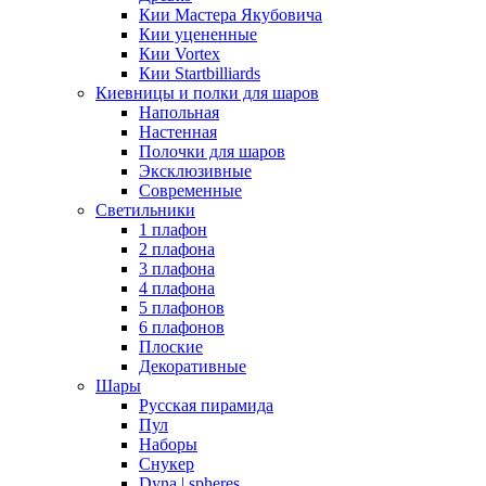
Кии Мастера Якубовича
Кии уцененные
Кии Vortex
Кии Startbilliards
Киевницы и полки для шаров
Напольная
Настенная
Полочки для шаров
Эксклюзивные
Современные
Светильники
1 плафон
2 плафона
3 плафона
4 плафона
5 плафонов
6 плафонов
Плоские
Декоративные
Шары
Русская пирамида
Пул
Наборы
Снукер
Dyna | spheres