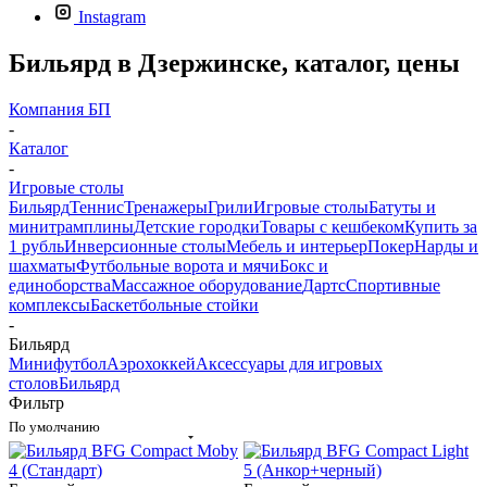
Instagram
Бильяpд в Дзержинске, каталог, цены
Компания БП
-
Каталог
-
Игровые столы
Бильярд
Теннис
Тренажеры
Грили
Игровые столы
Батуты и
минитрамплины
Детские городки
Товары с кешбеком
Купить за
1 рубль
Инверсионные столы
Мебель и интерьер
Покер
Нарды и
шахматы
Футбольные ворота и мячи
Бокс и
единоборства
Массажное оборудование
Дартс
Спортивные
комплексы
Баскетбольные стойки
-
Бильяpд
Минифутбол
Аэрохоккей
Аксессуары для игровых
столов
Бильяpд
Фильтр
По умолчанию