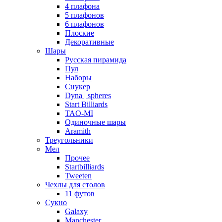
4 плафона
5 плафонов
6 плафонов
Плоские
Декоративные
Шары
Русская пирамида
Пул
Наборы
Снукер
Dyna | spheres
Start Billiards
TAO-MI
Одиночные шары
Aramith
Треугольники
Мел
Прочее
Startbilliards
Tweeten
Чехлы для столов
11 футов
Сукно
Galaxy
Manchester