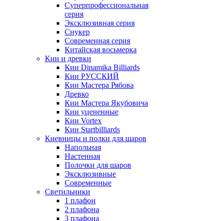
Суперпрофессиональная
серия
Эксклюзивная серия
Снукер
Современная серия
Китайская восьмерка
Кии и древки
Кии Dinamika Billiards
Кии РУССКИЙ
Кии Мастера Рябова
Древко
Кии Мастера Якубовича
Кии уцененные
Кии Vortex
Кии Startbilliards
Киевницы и полки для шаров
Напольная
Настенная
Полочки для шаров
Эксклюзивные
Современные
Светильники
1 плафон
2 плафона
3 плафона