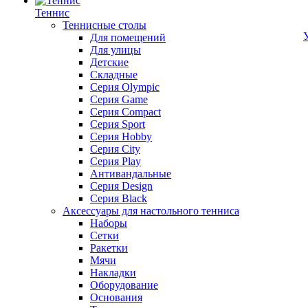
Теннис
Теннисные столы
Для помещений
Для улицы
Детские
Складные
Серия Olympic
Серия Game
Серия Compact
Серия Sport
Серия Hobby
Серия City
Серия Play
Антивандальные
Серия Design
Серия Black
Аксессуары для настольного тенниса
Наборы
Сетки
Ракетки
Мячи
Накладки
Оборудование
Основания