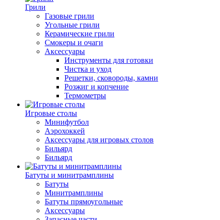
Грили
Газовые грили
Угольные грили
Керамические грили
Смокеры и очаги
Аксессуары
Инструменты для готовки
Чистка и уход
Решетки, сковороды, камни
Розжиг и копчение
Термометры
Игровые столы
Минифутбол
Аэрохоккей
Аксессуары для игровых столов
Бильяpд
Бильяpд
Батуты и минитрамплины
Батуты
Минитрамплины
Батуты прямоугольные
Аксессуары
Запасные части