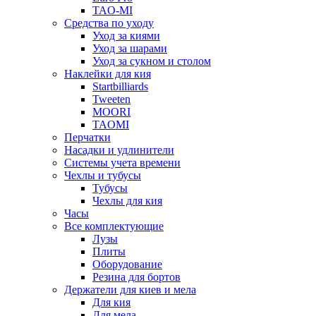
TAO-MI
Средства по уходу
Уход за киями
Уход за шарами
Уход за сукном и столом
Наклейки для кия
Startbilliards
Tweeten
MOORI
TAOMI
Перчатки
Насадки и удлинители
Системы учета времени
Чехлы и тубусы
Тубусы
Чехлы для кия
Часы
Все комплектующие
Лузы
Плиты
Оборудование
Резина для бортов
Держатели для киев и мела
Для кия
Для мела