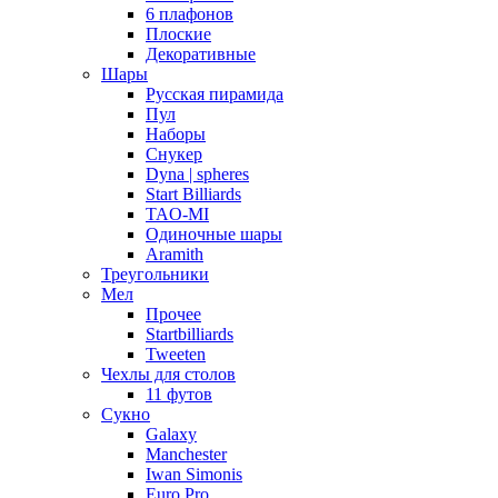
6 плафонов
Плоские
Декоративные
Шары
Русская пирамида
Пул
Наборы
Снукер
Dyna | spheres
Start Billiards
TAO-MI
Одиночные шары
Aramith
Треугольники
Мел
Прочее
Startbilliards
Tweeten
Чехлы для столов
11 футов
Сукно
Galaxy
Manchester
Iwan Simonis
Euro Pro