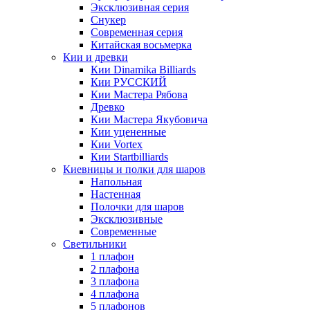
Эксклюзивная серия
Снукер
Современная серия
Китайская восьмерка
Кии и древки
Кии Dinamika Billiards
Кии РУССКИЙ
Кии Мастера Рябова
Древко
Кии Мастера Якубовича
Кии уцененные
Кии Vortex
Кии Startbilliards
Киевницы и полки для шаров
Напольная
Настенная
Полочки для шаров
Эксклюзивные
Современные
Светильники
1 плафон
2 плафона
3 плафона
4 плафона
5 плафонов